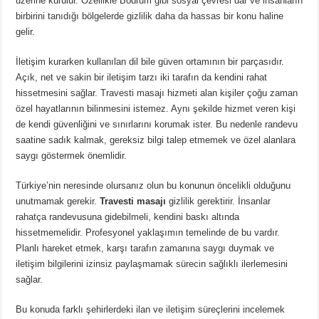
üzerine kurulur. Özellikle Bodrum gibi sosyal çevresi dar ve insanların
birbirini tanıdığı bölgelerde gizlilik daha da hassas bir konu haline
gelir.
İletişim kurarken kullanılan dil bile güven ortamının bir parçasıdır.
Açık, net ve sakin bir iletişim tarzı iki tarafın da kendini rahat
hissetmesini sağlar. Travesti masajı hizmeti alan kişiler çoğu zaman
özel hayatlarının bilinmesini istemez. Aynı şekilde hizmet veren kişi
de kendi güvenliğini ve sınırlarını korumak ister. Bu nedenle randevu
saatine sadık kalmak, gereksiz bilgi talep etmemek ve özel alanlara
saygı göstermek önemlidir.
Türkiye’nin neresinde olursanız olun bu konunun öncelikli olduğunu
unutmamak gerekir.
Travesti masajı
gizlilik gerektirir. İnsanlar
rahatça randevusuna gidebilmeli, kendini baskı altında
hissetmemelidir. Profesyonel yaklaşımın temelinde de bu vardır.
Planlı hareket etmek, karşı tarafın zamanına saygı duymak ve
iletişim bilgilerini izinsiz paylaşmamak sürecin sağlıklı ilerlemesini
sağlar.
Bu konuda farklı şehirlerdeki ilan ve iletişim süreçlerini incelemek