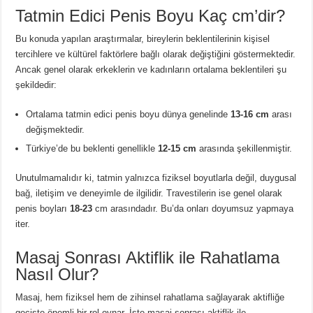
Tatmin Edici Penis Boyu Kaç cm’dir?
Bu konuda yapılan araştırmalar, bireylerin beklentilerinin kişisel
tercihlere ve kültürel faktörlere bağlı olarak değiştiğini göstermektedir.
Ancak genel olarak erkeklerin ve kadınların ortalama beklentileri şu
şekildedir:
Ortalama tatmin edici penis boyu dünya genelinde
13-16 cm
arası
değişmektedir.
Türkiye’de bu beklenti genellikle
12-15 cm
arasında şekillenmiştir.
Unutulmamalıdır ki, tatmin yalnızca fiziksel boyutlarla değil, duygusal
bağ, iletişim ve deneyimle de ilgilidir. Travestilerin ise genel olarak
penis boyları
18-23
cm arasındadır. Bu’da onları doyumsuz yapmaya
iter.
Masaj Sonrası Aktiflik ile Rahatlama
Nasıl Olur?
Masaj, hem fiziksel hem de zihinsel rahatlama sağlayarak aktifliğe
geçişte önemli bir rol oynar. İşte masaj sonrası aktiflik ile