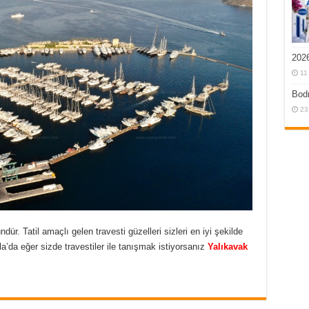
2026
11
Bodr
23
ür. Tatil amaçlı gelen travesti güzelleri sizleri en iyi şekilde
a’da eğer sizde travestiler ile tanışmak istiyorsanız
Yalıkavak